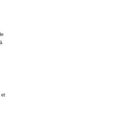
de
 à
 et