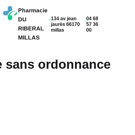
Pharmacie
134 av jean
04 68
DU
jaurès 66170
57 36
RIBERAL
millas
00
MILLAS
e sans ordonnance