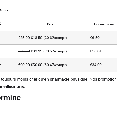
ent :
é
Prix
Économies
€25.00
€18.50 (€0.62/compr)
€6.50
€50.00
€33.99 (€0.57/compr)
€16.01
s
€90.00
€56.00 (€0.47/compr)
€34.00
r, toujours moins cher qu’en pharmacie physique. Nos promotion
meilleur prix
.
ormine