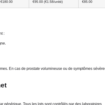
€180.00
€95.00 (€1.58/unité)
€85.00
t :
gne.
ommes. En cas de prostate volumineuse ou de symptômes sévère
net
ar générique. Tous les lots sont contrôlés par des laboratoires