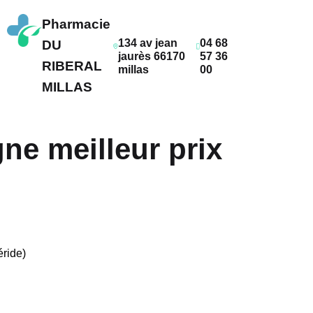
Pharmacie
134 av jean
04 68
DU
jaurès 66170
57 36
RIBERAL
millas
00
MILLAS
gne meilleur prix
éride)