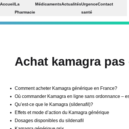
Accueil
La
Médicaments
Actualités
Urgence
Contact
Pharmacie
santé
Achat kamagra pas c
Comment acheter Kamagra générique en France?
Où commander Kamagra en ligne sans ordonnance – est
Qu’est-ce que le Kamagra (sildenafil)?
Effets et mode d’action du Kamagra générique
Dosages disponibles du sildenafil
Kamagra générique prix