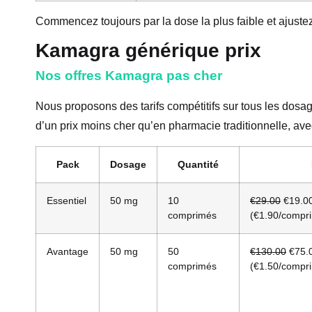
Commencez toujours par la dose la plus faible et ajustez
Kamagra générique prix
Nos offres Kamagra pas cher
Nous proposons des tarifs compétitifs sur tous les dos
d’un prix moins cher qu’en pharmacie traditionnelle, ave
Pack
Dosage
Quantité
Essentiel
50 mg
10
€29.00
€19.0
comprimés
(€1.90/compr
Avantage
50 mg
50
€130.00
€75.
comprimés
(€1.50/compr