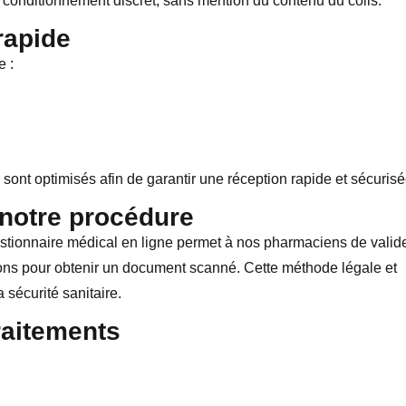
n conditionnement discret, sans mention du contenu du colis.
rapide
e :
ont optimisés afin de garantir une réception rapide et sécurisé
notre procédure
tionnaire médical en ligne permet à nos pharmaciens de valid
ctons pour obtenir un document scanné. Cette méthode légale et
 sécurité sanitaire.
raitements