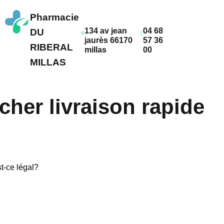
Pharmacie
134 av jean
04 68
DU
jaurès 66170
57 36
RIBERAL
millas
00
MILLAS
her livraison rapide
-ce légal?