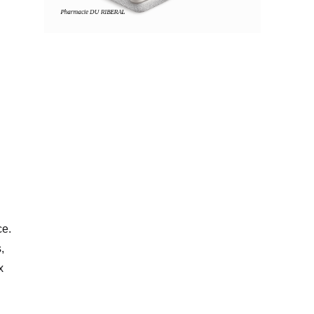
ce.
,
x