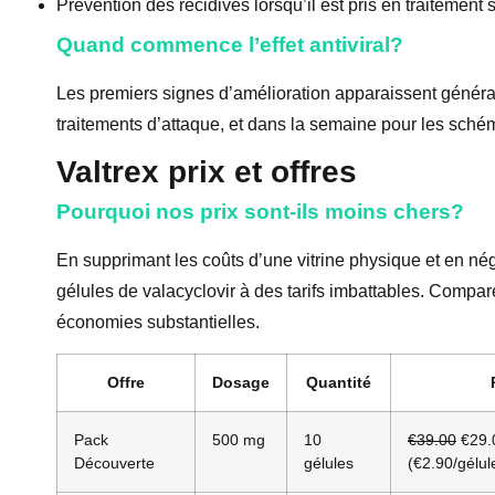
Prévention des récidives lorsqu’il est pris en traitement 
Quand commence l’effet antiviral?
Les premiers signes d’amélioration apparaissent généra
traitements d’attaque, et dans la semaine pour les sché
Valtrex prix et offres
Pourquoi nos prix sont-ils moins chers?
En supprimant les coûts d’une vitrine physique et en n
gélules de valacyclovir à des tarifs imbattables. Compare
économies substantielles.
Offre
Dosage
Quantité
Pack
500 mg
10
€39.00
€29.
Découverte
gélules
(€2.90/gélul