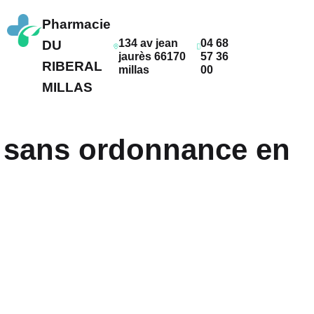
Pharmacie
134 av jean
04 68
DU
jaurès 66170
57 36
RIBERAL
millas
00
MILLAS
 sans ordonnance en