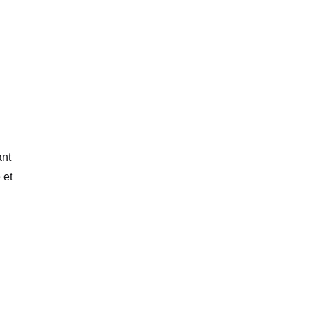
ant
 et