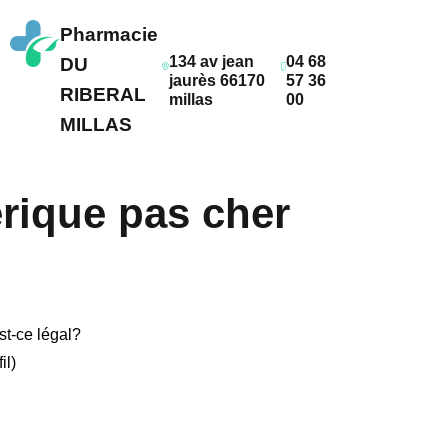
Pharmacie
134 av jean
04 68
DU
jaurès 66170
57 36
RIBERAL
millas
00
MILLAS
rique pas cher
t-ce légal?
il)