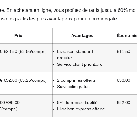
e. En achetant en ligne, vous profitez de tarifs jusqu’à 60% mo
us nos packs les plus avantageux pour un prix inégalé :
Prix
Avantages
Économi
00
€28.50 (€3.56/compr.)
Livraison standard
€11.50
gratuite
Service client prioritaire
00
€52.00 (€3.25/compr.)
2 comprimés offerts
€38.00
Suivi colis gratuit
.00
€98.00
5% de remise fidélité
€82.00
6/compr.)
Livraison express offerte