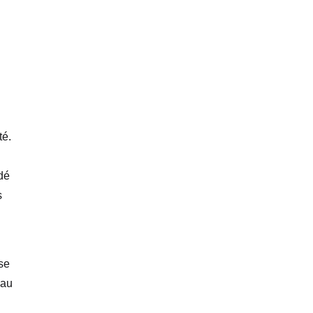
té.
dé
s
se
 au