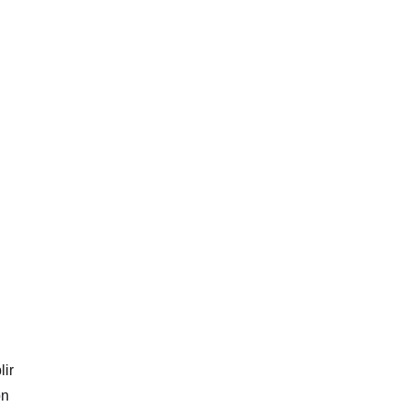
lir
on