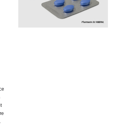
ce
s
t
re
.