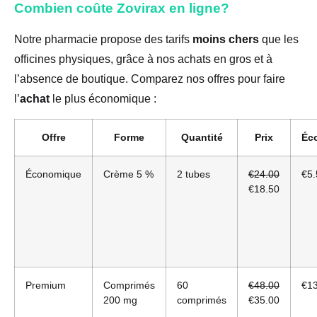
Combien coûte Zovirax en ligne?
Notre pharmacie propose des tarifs
moins chers
que les
officines physiques, grâce à nos achats en gros et à
l’absence de boutique. Comparez nos offres pour faire
l’
achat
le plus économique :
Offre
Forme
Quantité
Prix
Éc
Économique
Crème 5 %
2 tubes
€24.00
€5.
€18.50
Premium
Comprimés
60
€48.00
€13
200 mg
comprimés
€35.00