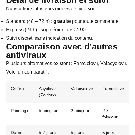
Délai de livraison et suivi
Nous offrons plusieurs modes de livraison :
Standard (48 – 72 h) :
gratuite
pour toute commande.
Express (24 h) : supplément de €4.90.
Suivi discret, sans indication du contenu.
Comparaison avec d’autres
antiviraux
Plusieurs alternatives existent : Famciclovir, Valacyclovir.
Voici un comparatif :
Critère
Acyclovir
Valacyclovir
Famciclovir
(Zovirax)
Posologie
5 fois/jour
2 fois/jour
2-3
fois/jour
Durée
5-7 jours
5 jours
5 jours